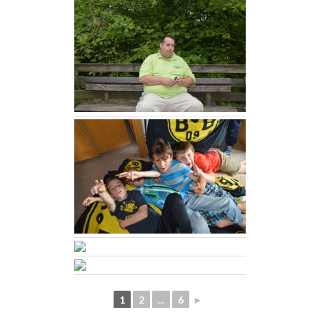
1
2
...
6
►