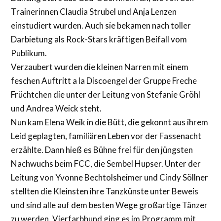
Trainerinnen Claudia Strubel und Anja Lenzen
einstudiert wurden. Auch sie bekamen nach toller
Darbietung als Rock-Stars kräftigen Beifall vom
Publikum.
Verzaubert wurden die kleinen Narren mit einem
feschen Auftritt a la Discoengel der Gruppe Freche
Früchtchen die unter der Leitung von Stefanie Gröhl
und Andrea Weick steht.
Nun kam Elena Weik in die Bütt, die gekonnt aus ihrem
Leid geplagten, familiären Leben vor der Fassenacht
erzählte. Dann hieß es Bühne frei für den jüngsten
Nachwuchs beim FCC, die Sembel Hupser. Unter der
Leitung von Yvonne Bechtolsheimer und Cindy Söllner
stellten die Kleinsten ihre Tanzkünste unter Beweis
und sind alle auf dem besten Wege großartige Tänzer
zu werden. Vierfarbbund ging es im Programm mit