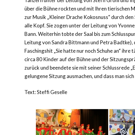
Tänzern unter der Leitung von Steffi Gröhl und In
über die Bühne rockten und mit Ihren tierischen 
zur Musik „Kleiner Drache Kokosnuss“ durch den S
alle Kopf. Sie zogen unter der Leitung von Yvonne
Bann. Weiterhin tobte der Saal bis zum Schlusspu
Leitung von Sandra Bittmann und Petra Badtke),
Faschingshit „Sie hatte nur noch Schuhe an“ ihre
circa 80 Kinder auf der Bühne und der Sitzungspr
zurück und beendete sie mit seiner Schlussrede „Es
gelungene Sitzung ausmachen, und dass man sich
Text: Steffi Geselle