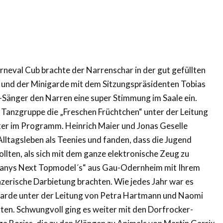
eval Cub brachte der Narrenschar in der gut gefüllten
s und der Minigarde mit dem Sitzungspräsidenten Tobias
-Sänger den Narren eine super Stimmung im Saale ein.
 Tanzgruppe die „Freschen Früchtchen“ unter der Leitung
ter im Programm. Heinrich Maier und Jonas Geselle
lltagsleben als Teenies und fanden, dass die Jugend
llten, als sich mit dem ganze elektronische Zeug zu
rmanys Next Topmodel´s“ aus Gau-Odernheim mit Ihrem
nzerische Darbietung brachten. Wie jedes Jahr war es
garde unter der Leitung von Petra Hartmann und Naomi
ten. Schwungvoll ging es weiter mit den Dorfrocker-