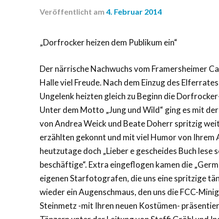
Veröffentlicht
am
4. Februar 2014
„Dorfrocker heizen dem Publikum ein“
Der närrische Nachwuchs vom Framersheimer Carn
Halle viel Freude. Nach dem Einzug des Elferrate
Ungelenk heizten gleich zu Beginn die Dorfrocker
Unter dem Motto „Jung und Wild“ ging es mit der
von Andrea Weick und Beate Doherr spritzig wei
erzählten gekonnt und mit viel Humor von Ihrem A
heutzutage doch „Lieber e gescheides Buch lese so
beschäftige“. Extra eingeflogen kamen die „Ge
eigenen Starfotografen, die uns eine spritzige tä
wieder ein Augenschmaus, den uns die FCC-Mini
Steinmetz -mit Ihren neuen Kostümen- präsentier