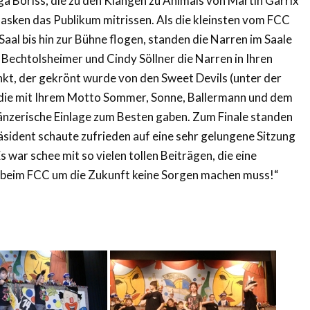
ga Boriss, die zu den Klängen zu Animals von Martin Garrix
Masken das Publikum mitrissen. Als die kleinsten vom FCC
aal bis hin zur Bühne flogen, standen die Narren im Saale
 Bechtolsheimer und Cindy Söllner die Narren in Ihren
nkt, der gekrönt wurde von den Sweet Devils (unter der
 die mit Ihrem Motto Sommer, Sonne, Ballermann und dem
 tänzerische Einlage zum Besten gaben. Zum Finale standen
äsident schaute zufrieden auf eine sehr gelungene Sitzung
 war schee mit so vielen tollen Beiträgen, die eine
 beim FCC um die Zukunft keine Sorgen machen muss!“