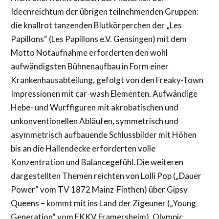
Ideenreichtum der übrigen teilnehmenden Gruppen:
die knallrot tanzenden Blutkörperchen der „Les
Papillons“ (Les Papillons e.V. Gensingen) mit dem
Motto Notaufnahme erforderten den wohl
aufwändigsten Bühnenaufbau in Form einer
Krankenhausabteilung, gefolgt von den Freaky-Town
Impressionen mit car-wash Elementen. Aufwändige
Hebe- und Wurffiguren mit akrobatischen und
unkonventionellen Abläufen, symmetrisch und
asymmetrisch aufbauende Schlussbilder mit Höhen
bis an die Hallendecke erforderten volle
Konzentration und Balancegefühl. Die weiteren
dargestellten Themen reichten von Lolli Pop („Dauer
Power“ vom TV 1872 Mainz-Finthen) über Gipsy
Queens – kommt mit ins Land der Zigeuner („Young
Generation“ vom FKKV Framersheim), Olympic