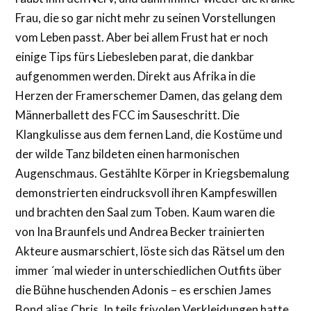
Frau, die so gar nicht mehr zu seinen Vorstellungen
vom Leben passt. Aber bei allem Frust hat er noch
einige Tips fürs Liebesleben parat, die dankbar
aufgenommen werden. Direkt aus Afrika in die
Herzen der Framerschemer Damen, das gelang dem
Männerballett des FCC im Sauseschritt. Die
Klangkulisse aus dem fernen Land, die Kostüme und
der wilde Tanz bildeten einen harmonischen
Augenschmaus. Gestählte Körper in Kriegsbemalung
demonstrierten eindrucksvoll ihren Kampfeswillen
und brachten den Saal zum Toben. Kaum waren die
von Ina Braunfels und Andrea Becker trainierten
Akteure ausmarschiert, löste sich das Rätsel um den
immer ´mal wieder in unterschiedlichen Outfits über
die Bühne huschenden Adonis – es erschien James
Bond alias Chris. In teils frivolen Verkleidungen hatte