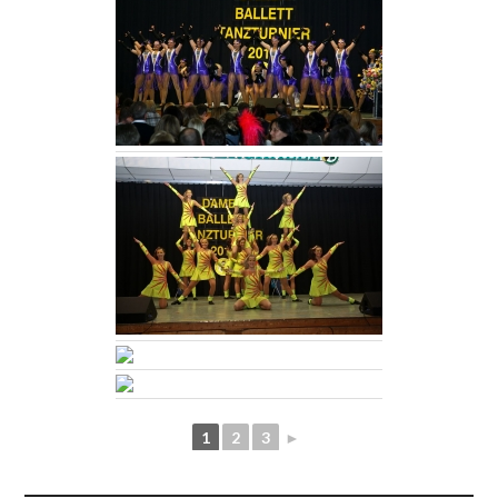
1
2
3
►